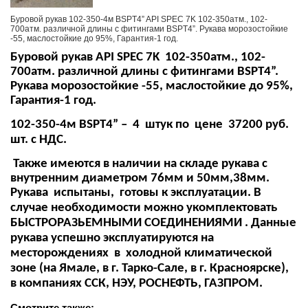
Буровой рукав 102-350-4м BSPT4” API SPEC 7K 102-350атм., 102-
700атм. различной длины с фитингами BSPT4”. Рукава морозостойкие
-55, маслостойкие до 95%, Гарантия-1 год.
Буровой рукав
API
SPEC
7
K
102-350атм., 102-
700атм. различной длины с фитингами
BSPT
4”.
Рукава морозостойкие -55, маслостойкие до 95%,
Гарантия-1 год.
102-350-4м BSPT4” – 4 штук по цене 37200 руб.
шт. с НДС.
Также имеются в наличии на складе рукава с
внутренним диаметром 76мм и 50мм,38мм.
Рукава испытаны, готовы к эксплуатации. В
случае необходимости можно укомплектовать
БЫСТРОРАЗЬЕМНЫМИ СОЕДИНЕНИЯМИ . Данные
рукава успешно эксплуатируются на
месторождениях в холодной климатической
зоне (на Ямале, в г. Тарко-Сале, в г. Красноярске),
в компаниях ССК, НЭУ, РОСНЕФТЬ, ГАЗПРОМ.
Смотрите также: