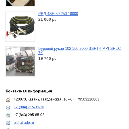
РВД 4SH 50-250-18000
21 000
р.
Буровой рукав 102-350-2000 BSPT4” API SPEC
7K
19 740
р.
Контактная информация
420073, Казань, Гвардейская, 16 «б» +79503220863
+7 (904) 715-31-20
+7 (843) 295-85-02
gidratrade.ru