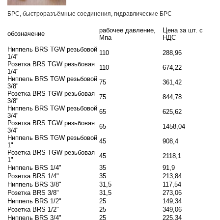
БРС, быстроразъёмные соединения, гидравлические БРС
рабочее давление,
Цена за шт. с
обозначение
Мпа
НДС
Ниппель BRS TGW резьбовой
110
288,96
1/4"
Розетка BRS TGW резьбовая
110
674,22
1/4"
Ниппель BRS TGW резьбовой
75
361,42
3/8"
Розетка BRS TGW резьбовая
75
844,78
3/8"
Ниппель BRS TGW резьбовой
65
625,62
3/4"
Розетка BRS TGW резьбовая
65
1458,04
3/4"
Ниппель BRS TGW резьбовой
45
908,4
1"
Розетка BRS TGW резьбовая
45
2118,1
1"
Ниппель BRS 1/4"
35
91,9
Розетка BRS 1/4"
35
213,84
Ниппель BRS 3/8"
31,5
117,54
Розетка BRS 3/8"
31,5
273,06
Ниппель BRS 1/2"
25
149,34
Розетка BRS 1/2"
25
349,06
Ниппель BRS 3/4"
25
225,34